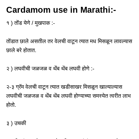
Cardamom use in Marathi:-
१ ) तोंंड येणे / मुखपाक :-
तोंडात छाले असतील तर वेलची वाटून त्यात मध मिसळून लावल्यास
छाले बरे होतात.
२ ) लघवीची जळजळ व थेंंब थेंब लघवी होणे :-
२-३ ग्रॅम वेलची वाटून त्यात खडीसाखर मिसळून खाल्याल्यास
लघवीची जळजळ व थेंंब थेंब लघवी होण्याच्या समस्येत त्वरीत लाभ
होतो.
३ ) उचकी