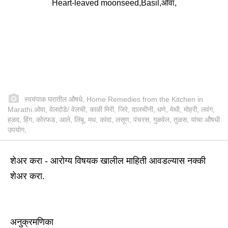
स्वयंपाक घरातील औषधे, Home Remedies from the Kitchen in
Marathi.ओवा, वेलदोडे/ वेलची, काळी मिरी, जिरे, दालचीनी, धणे, मेथी, मोहरी, लवंग,
हळद, हिंग, कोरफड, आले, लिंबू, मध, कांदा, लसूण, पंचरस, गुळवेल, तुळस, यांचा औषधी
उपयोग,
शेअर करा - आरोग्य विषयक खालील माहिती आवडल्यास नक्की
शेअर करा.
अनुक्रमणिका