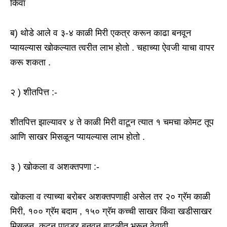
किंवा
ब) थोडे आले व ३-४ काळी मिरी एकत्र करून काढा बनवून
प्यायल्यास खोकल्यात त्वरीत लाभ होतो . चहाच्या ऐवजी याचा वापर
करू शकता .
२ ) शीतपित्त :-
शीतपित्त झाल्यावर ४ ते काळी मिरी वाटून त्यात १ चमचा कोमट तूप
आणि साखर मिसळून प्यायल्यास लाभ होतो .
३ ) खोकला व अशक्तपणा :-
खोकला व त्याच्या बरोबर अशक्तपणाही असेल तर २० ग्रॅम काळी
मिरी, १०० ग्रॅम बदाम , १५० ग्रॅम कच्ची साखर किंवा खडीसाखर
मिसळून, कुटून पावडर बनवून बाटलीत भरून ठेवावी .