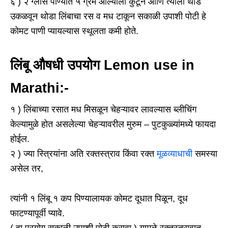
६ ) २ ग्लास पाण्यात ५ ग्रॅम आल्याला कुटून आणि त्याला थोडे
उकळवून थोडा लिंबाचा रस व मध टाकून सकाळी उपाशी पोटी हे
कोमट पाणी प्यायल्यास स्थूलता कमी होते.
लिंबू औषधी उपयोग Lemon use in
Marathi:-
१ ) लिंबाच्या रसात मध मिसळून चेहऱ्यावर लावल्यास ब्लीचिंग
केल्यामुळे होत असलेल्या चेहऱ्यावरील मुरुम – पुटकुळ्यांमध्ये फायदा
होईल.
२ ) ज्या स्त्रियांना अति रक्तस्त्राव किंवा रक्त
मूळव्याधाची
समस्या
असेल तर,
त्यांनी १ लिंबू १ कप पिण्यालायक कोमट दूधात पिळून, दूध
फाटण्यापूर्वी प्यावे.