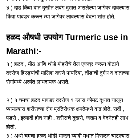
४ ) दाढ किंवा दात दुखीत लवंग दुखत असलेल्या जागेवर दाबल्यास
किंवा पावडर करून त्या जागेवर लावल्यास वेदना शांत होते.
हळद औषधी उपयोग Turmeric use in
Marathi:-
१ ) हळद , मीठ आणि थोडे मोहरीचे तेल एकत्र करून बोटाने
दररोज हिरड्यांची मालिश करणे पायरिया, तोंडाची दुर्गंध व दाताच्या
रोगांमध्ये अत्यंत लाभदायक असते.
२ ) १ चमचा हळद पावडर दररोज १ ग्लास कोमट दूधात घालून
प्यायल्यास शरीराच्या रोग प्रतिरोधक क्षमतेमध्ये वाढ होते. सर्दी ,
पडसे , इत्यादी होत नाही . शरीराचे दुखणे, जखम व वेदनेतही लाभ
होतो.
३ ) अर्धा चमचा हळद थोडी भाजून घ्यावी मधात मिसळून चाटल्यास