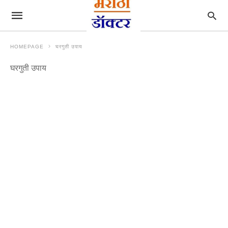
HOMEPAGE
घरगुती उपाय
घरगुती उपाय