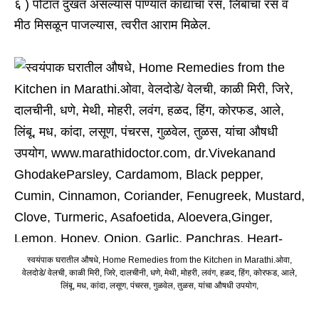
६ ) पोटात दुखत असल्यास पाण्यात कांद्याचा रस, लिंबाचा रस व
मीठ मिसळून पाजल्यास, त्वरीत आराम मिळेल.
स्वयंपाक घरातील औषधे, Home Remedies from the Kitchen in Marathi.ओवा,
वेलदोडे/ वेलची, काळी मिरी, जिरे, दालचीनी, धणे, मेथी, मोहरी, लवंग, हळद, हिंग, कोरफड, आले,
लिंबू, मध, कांदा, लसूण, पंचरस, गुळवेल, तुळस, यांचा औषधी उपयोग,