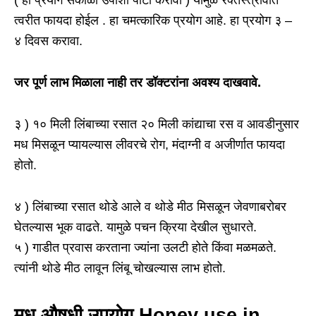
( हा प्रयोग सकाळी उपाशी पोटी करावा ) यामुळे रक्तस्त्रावात
त्वरीत फायदा होईल . हा चमत्कारिक प्रयोग आहे. हा प्रयोग ३ –
४ दिवस करावा.
जर पूर्ण लाभ मिळाला नाही तर डॉक्टरांना अवश्य दाखवावे.
३ ) १० मिली लिंबाच्या रसात २० मिली कांद्याचा रस व आवडीनुसार
मध मिसळून प्यायल्यास लीवरचे रोग, मंदाग्नी व अजीर्णात फायदा
होतो.
४ ) लिंबाच्या रसात थोडे आले व थोडे मीठ मिसळून जेवणाबरोबर
घेतल्यास भूक वाढते. यामुळे पचन क्रिया देखील सुधारते.
५ ) गाडीत प्रवास करताना ज्यांना उलटी होते किंवा मळमळते.
त्यांनी थोडे मीठ लावून लिंबू चोखल्यास लाभ होतो.
मध औषधी उपयोग Honey use in