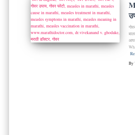
Me
उ
गोव
बाल
आपल्
Wha
Re
By