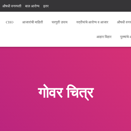
औषधी वनस्पती
बाल आरोग्य
इतर
, योगा, फिटनेस
आरोग्य सेवक फ्री टेस्ट
CHO
आजारांची माहिती
घरगुती उपाय
स्त्रीयांचे आरोग्य व आजार
औषधी वनस
आहार विहार
पुरुषांचे
गोवर चित्र