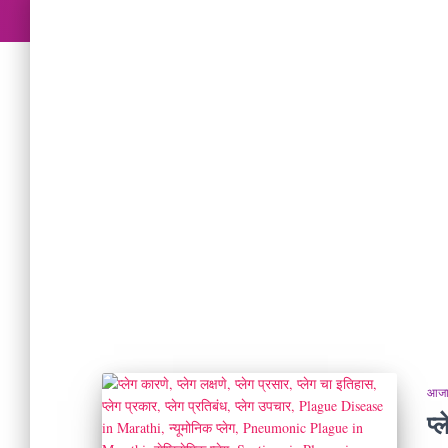
आजार
प्