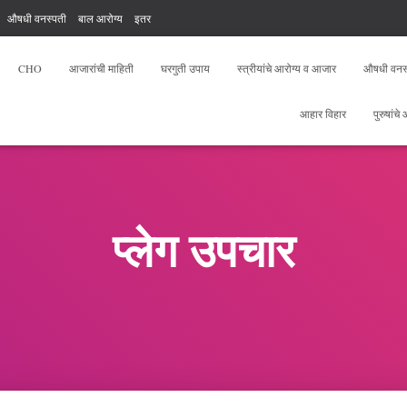
औषधी वनस्पती
बाल आरोग्य
इतर
, योगा, फिटनेस
आरोग्य सेवक फ्री टेस्ट
CHO
आजारांची माहिती
घरगुती उपाय
स्त्रीयांचे आरोग्य व आजार
औषधी वनस
आहार विहार
पुरुषांचे
प्लेग उपचार