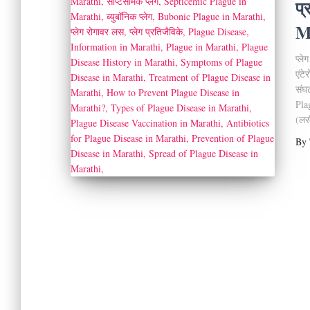
प्
M
प्ल
एंटे
संघ
Plag
(लस
By