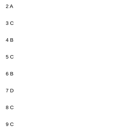
2 A
3 C
4 B
5 C
6 B
7 D
8 C
9 C