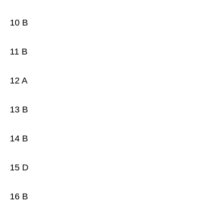
10 B
11 B
12 A
13 B
14 B
15 D
16 B