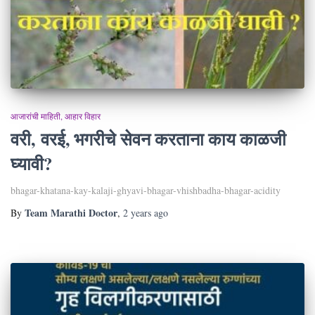
आजारांची माहिती
आहार विहार
वरी, वरई, भगरीचे सेवन करताना काय काळजी
घ्यावी?
bhagar-khatana-kay-kalaji-ghyavi-bhagar-vhishbadha-bhagar-acidity
Team Marathi Doctor
By
,
2 years
ago