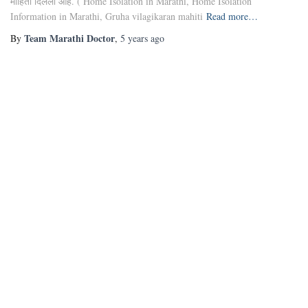
माहिती दिलेली आहे. ( Home Isolation in Marathi, Home Isolation
Information in Marathi, Gruha vilagikaran mahiti
Read more…
Team Marathi Doctor
By
,
5 years
ago