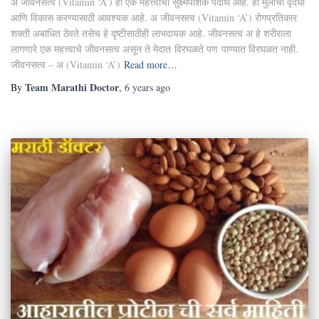
अ जीवनसत्व (Vitamin ‘A’) हा एक महत्त्वाचा सुक्ष्मपोशक पदार्थ आहे. हा मुलांची वृदधी
आणि विकास करण्यासाठी आवश्यक आहे. अ जीवनसत्व (Vitamin ‘A’) रोगप्रतिकार
शक्ती अबाधित ठेवते तसेच हे दृष्टीसाठीही लाभदायक आहे. जीवनसत्व अ हे शरीराला
लागणारे एक महत्त्वाचे जीवनसत्व असून ते मेदात विरघळते पण पाण्यात विरघळत नाही.
जीवनसत्व – अ (Vitamin ‘A’)
Read more…
Team Marathi Doctor
By
,
6 years
ago