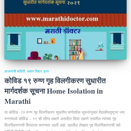
आजारांची माहिती
आहार विहार
इतर
कोविड १९ रुग्ण गृह विलगीकरण सुधारीत
मार्गदर्शक सूचना Home Isolation in
Marathi
या कोविड -19 रुग्ण गृह विलगीकरण सुधारीत मार्गदर्शक सूचनांनुसार वैद्यकीयदृष्ट्या ज्या
रुग्णांमध्ये कोविड – १९ ची सौम्य लक्षणे असतील किंवा लक्षणे नसतील त्यांच्या गृह
विलगीकरणाची शिफारस करण्यात आली आहे. खालील लेखात गृह विलगीकरणाची सर्व