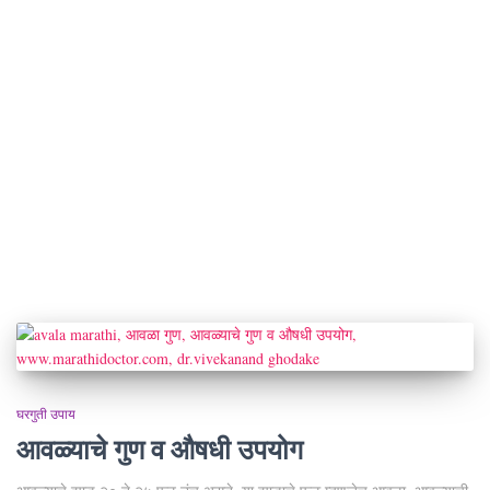
घरगुती उपाय
आवळ्याचे गुण व औषधी उपयोग