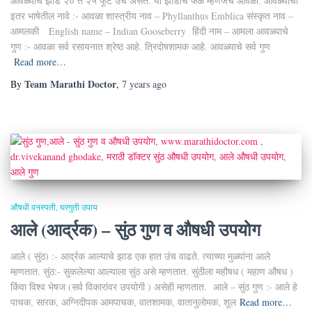
आवळ्याचे झाड २० ते २५ फूट उंच असते. या झाडाचे फळ म्हणजेच आवळा. आवळ्याची
इतर भाषेतील नावे :- आवळा शास्त्रीय नाव – Phyllanthus Emblica संस्कृत नाव –
आमलकी English name – Indian Gooseberry हिंदी नाम – आमला आवळ्याचे
गुण :- आवळा सर्व रसायनात श्रेष्ठ आहे. त्रिदोषशामक आहे. आवळ्याचे सर्व गुण
Read more…
Team Marathi Doctor
By
,
7 years
ago
औषधी वनस्पती
घरगुती उपाय
आले (आर्द्रक) – सुंठ गुण व औषधी उपयोग
आले ( सुंठ) :- आर्द्रक आल्याचे झाड एक हात उंच वाढते. त्याच्या मुळ्यांना आले
म्हणतात. सुंठ:- सुकलेल्या आल्याला सुंठ असे म्हणतात. सुंठीला महौषध ( महाण औषध )
किंवा विश्व भेषज (सर्व विकारांवर उपयोगी ) असेही म्हणतात. आले – सुंठ गुण :- आले हे
पाचक, सारक, अग्निदीपक आमपाचक, वातशामक, वातानुलोमक, शूल
Read more…