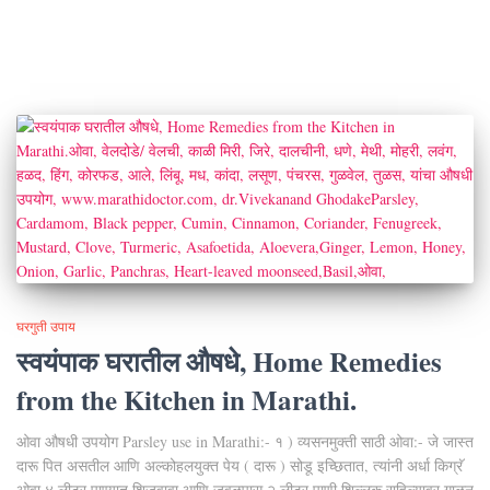
घरगुती उपाय
स्वयंपाक घरातील औषधे, Home Remedies
from the Kitchen in Marathi.
ओवा औषधी उपयोग Parsley use in Marathi:- १ ) व्यसनमुक्ती साठी ओवा:- जे जास्त
दारू पित असतील आणि अल्कोहलयुक्त पेय ( दारू ) सोडू इच्छितात, त्यांनी अर्धा किग्रॅ
ओवा ४ लीटर पाण्यात शिजवावा आणि जवळपास २ लीटर पाणी शिल्लक राहिल्यावर गाळून