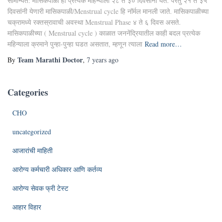
सामान्यत: मासिकपाळी ही प्रत्येक महिन्याला २८ ते ३० दिवसांनी येते. परंतु २१ ते ३५
दिवसांनी येणारी मासिकपाळी/Menstrual cycle हि नॉर्मल मानली जाते. मासिकपाळीच्या
चक्रामध्ये रक्तस्रावाची अवस्था Menstrual Phase ४ ते ६ दिवस असते.
मासिकपाळीच्या ( Menstrual cycle ) काळात जननेंद्रियातील काही बदल प्रत्येक
महिन्याला क्रमाने पुन्हा-पुन्हा घडत असतात, म्हणून त्याला
Read more…
Team Marathi Doctor
By
,
7 years
ago
Categories
CHO
uncategorized
आजारांची माहिती
आरोग्य कर्मचारी अधिकार आणि कर्तव्य
आरोग्य सेवक फ्री टेस्ट
आहार विहार