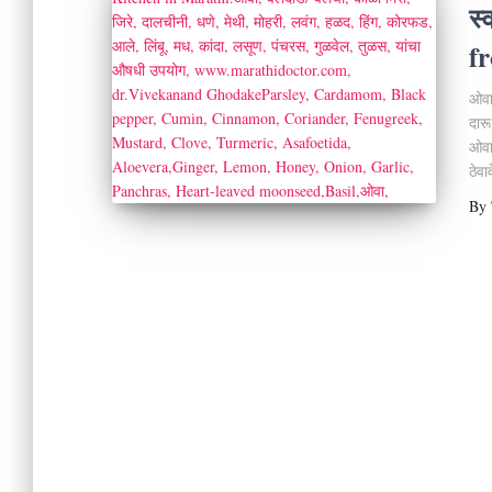
स
f
ओवा
दारू
ओवा
ठेवा
By