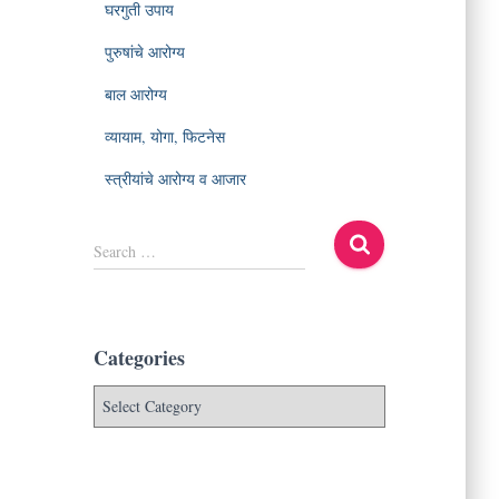
घरगुती उपाय
पुरुषांचे आरोग्य
बाल आरोग्य
व्यायाम, योगा, फिटनेस
स्त्रीयांचे आरोग्य व आजार
S
Search …
e
a
r
c
Categories
h
f
C
o
a
r
t
:
e
g