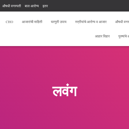
औषधी वनस्पती
बाल आरोग्य
इतर
, योगा, फिटनेस
आरोग्य सेवक फ्री टेस्ट
CHO
आजारांची माहिती
घरगुती उपाय
स्त्रीयांचे आरोग्य व आजार
औषधी वनस
आहार विहार
पुरुषांचे
लवंग