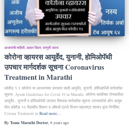
आजारांची माहिती
आहार विहार
घरगुती उपाय
कोरोना व्हायरस आयुर्वेद, युनानी, होमिओपॅथी
उपचार मार्गदर्शक सूचना Coronavirus
Treatment in Marathi
कोवीड १ ९ कोरोना या आजाराच्या उपचारा साठी आयुर्वेद, युनानी, होमिओपॅथी मार्गदर्शक
सूचना. Ayush Guidelines for Covid 19 in Marathi, कोरोना साथीच्या रोगाकरीता
आयुर्वेद , युनानी व होमिओपॅथी उपचार विषयक मार्गदर्शक सूचना टास्कफोर्स ऑन आयुष
फॅार कोवीड १९ वैद्यकीय शिक्षण व औषधी द्रव्ये विभाग महाराष्ट्र शासन द्वारा निर्गमित.
Corona Treatment in
Read more…
Team Marathi Doctor
By
,
6 years
ago