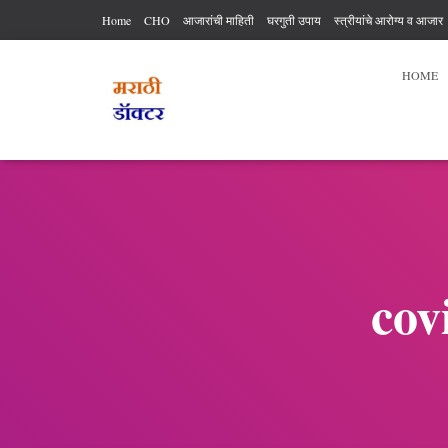
Home
CHO
आजारांची माहिती
घरगुती उपाय
स्त्रीयांचे आरोग्य व आजार
आरोग्य कर्मचारी अधिकार आणि कर्तव्य
आहार विहार
पुरुषांचे आरोग्य
व्यायाम
HOME
cov