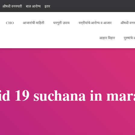
औषधी वनस्पती
बाल आरोग्य
इतर
, योगा, फिटनेस
आरोग्य सेवक फ्री टेस्ट
CHO
आजारांची माहिती
घरगुती उपाय
स्त्रीयांचे आरोग्य व आजार
औषधी वनस
आहार विहार
पुरुषांचे
id 19 suchana in mar