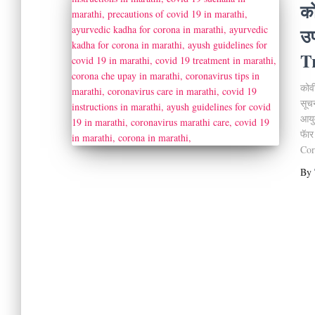
को
उप
T
कोवी
सूच
आयु
फॅार
Cor
By