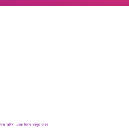
ांची माहिती
आहार विहार
घरगुती उपाय