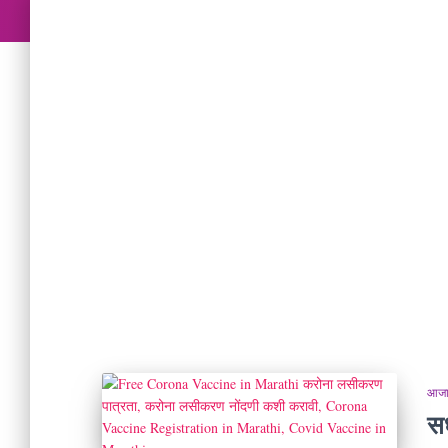
आजार
स