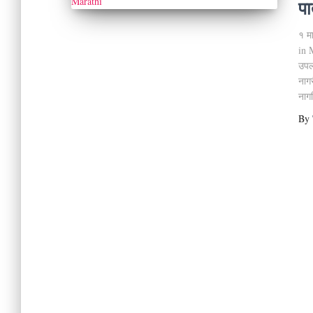
पा
१ म
in 
उपल
नागर
नागर
By