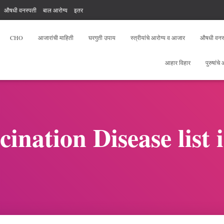
औषधी वनस्पती
बाल आरोग्य
इतर
, योगा, फिटनेस
आरोग्य सेवक फ्री टेस्ट
CHO
आजारांची माहिती
घरगुती उपाय
स्त्रीयांचे आरोग्य व आजार
औषधी वनस
आहार विहार
पुरुषांचे
ination Disease list