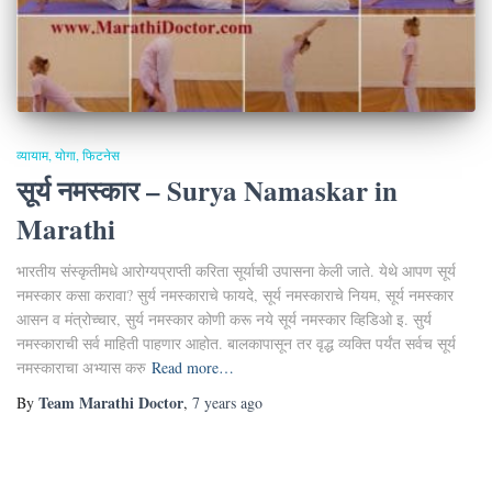
व्यायाम, योगा, फिटनेस
सूर्य नमस्कार – Surya Namaskar in
Marathi
भारतीय संस्कृतीमधे आरोग्यप्राप्ती करिता सूर्याची उपासना केली जाते. येथे आपण सूर्य
नमस्कार कसा करावा? सुर्य नमस्काराचे फायदे, सूर्य नमस्काराचे नियम, सूर्य नमस्कार
आसन व मंत्रोच्चार, सुर्य नमस्कार कोणी करू नये सूर्य नमस्कार व्हिडिओ इ. सुर्य
नमस्काराची सर्व माहिती पाहणार आहोत. बालकापासून तर वृद्ध व्यक्ति पर्यंत सर्वच सूर्य
नमस्काराचा अभ्यास करु
Read more…
Team Marathi Doctor
By
,
7 years
ago