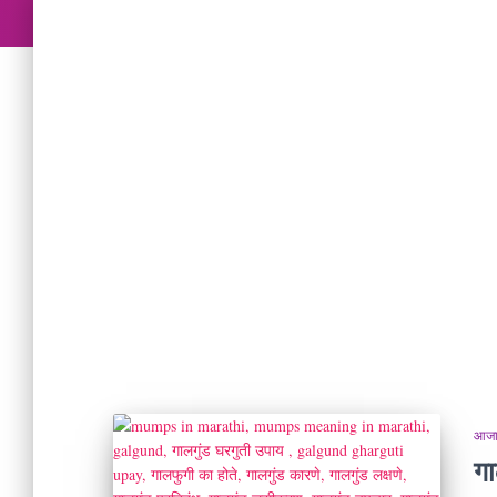
आजार
गा