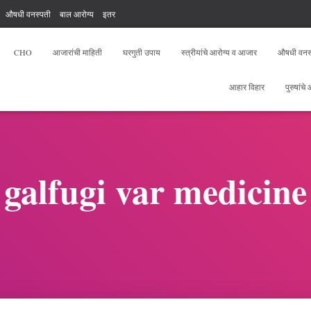
औषधी वनस्पती
बाल आरोग्य
इतर
, योगा, फिटनेस
आरोग्य सेवक फ्री टेस्ट
CHO
आजारांची माहिती
घरगुती उपाय
स्त्रीयांचे आरोग्य व आजार
औषधी वनस
आहार विहार
पुरुषांचे
galfugi var medicine