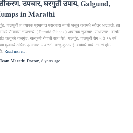
सीकरण, उपचार, घरगुती उपाय, Galgund,
umps in Marathi
ुंड, गालफुगी हा व्यापक प्रमाणात पसरणारा व्याधी असून जगामधे सर्वत्र आढळतो. ह्या
ाधीमध्ये रोग्याच्या लाळग्रंथी ( Parotid Glands ) अचानक सुजतात. साधारणतः शिशीर
ंत ऋतुमधे गालगुंड, गालफुगी रोगाची साथ येते. गालगुंड, गालफुगी रोग ५ ते १५ वर्षे
्या मुलांमधे अधिक प्रमाणात आढळतो. परंतु कुठल्याही वयांमधे याची लागणं होऊ
े.
Read more…
Team Marathi Doctor
,
6 years
ago