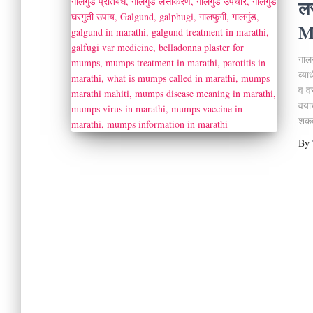
ल
M
गालग
व्य
व वस
वयाच
शकत
By