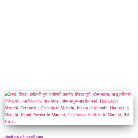
औषधी वनस्पती
घरगुती उपाय