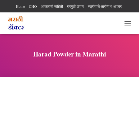
Home
CHO
आजारांची माहिती
घरगुती उपाय
स्त्रीयांचे आरोग्य व आजार
औषधी वनस्पती
बाल आरोग्य
इतर
आरोग्य कर्मचारी अधिकार आणि कर्तव्य
आहार विहार
TOGG
पुरुषांचे आरोग्य
व्यायाम, योगा, फिटनेस
आरोग्य सेवक फ्री टेस्ट
NAVI
Harad Powder in Marathi