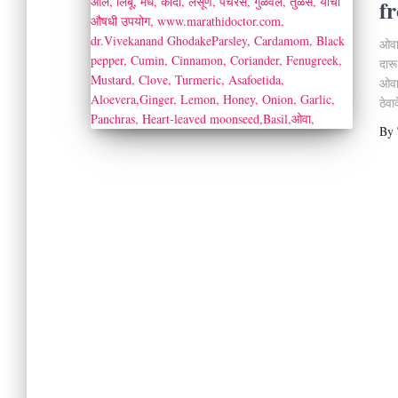
f
ओवा
दारू
ओवा
ठेवा
By