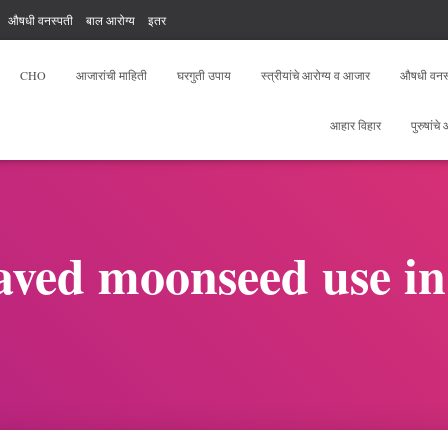
औषधी वनस्पती
बाल आरोग्य
इतर
, योगा, फिटनेस
आरोग्य सेवक फ्री टेस्ट
CHO
आजारांची माहिती
घरगुती उपाय
स्त्रीयांचे आरोग्य व आजार
औषधी वनस
आहार विहार
पुरुषांचे
aved moonseed use i