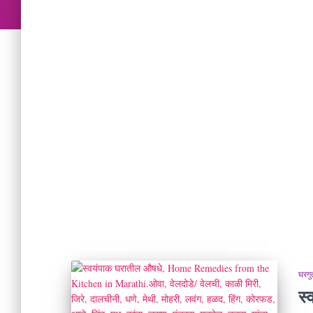
घरगु
स