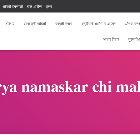
औषधी वनस्पती
बाल आरोग्य
इतर
, योगा, फिटनेस
आरोग्य सेवक फ्री टेस्ट
CHO
आजारांची माहिती
घरगुती उपाय
स्त्रीयांचे आरोग्य व आजार
औषधी वनस
आहार विहार
पुरुषांचे
rya namaskar chi mah