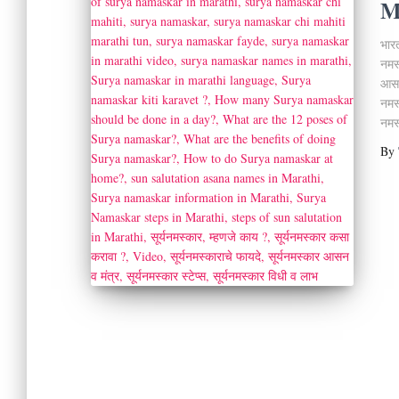
M
भारत
नमस्
आसन 
नमस्
नमस
By