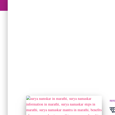
व्या
स