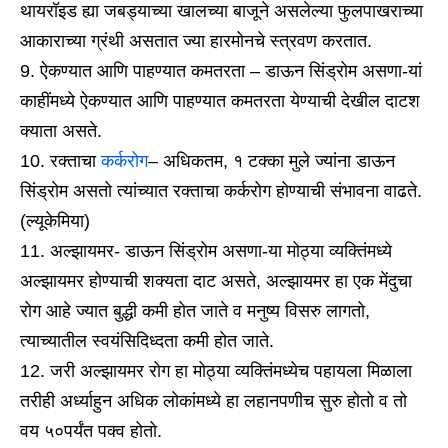
थायरॉइड ह्या जबड्याच्या खालच्या बाजूने असलेल्या फुलपाखराच्या
आकाराच्या ग्रंथी असतात ज्या हारमोनचे स्त्रवण करतात.
ऐकण्यात आणि पाहण्यात कमतरता – डाऊन सिंड्रोम असणा-यां
काहींमध्ये ऐकण्यात आणि पाहण्यात कमतरता येण्याची देखील दाटश
क्याता असते.
रक्ताचा
कर्करोग
– अधिकतम, १ टक्का मुले ज्यांना डाऊन
सिंड्रोम असतो त्यांच्यात रक्ताचा कर्करोग होण्याची संभावना वाढते.
(ल्यूकेमिया)
अल्झायमर- डाऊन सिंड्रोम असणा-या मोठ्या व्यक्तिंमध्ये
अल्झायमर होण्याची शक्यता दाट असते, अल्झायमर हा एक मेंदुचा
रोग आहे ज्यात बुद्धी कमी होत जाते व मनुष्य विसरु लागतो,
त्याच्यातील स्वयंसिदिध्दता कमी होत जाते.
जरी अल्झायमर रोग हा मोठ्या व्यक्तिंमध्येच पहायला मिळाला
तरीही अर्ध्याहुन अधिक लोकांमध्ये हा लहानपणीच सुरु होतो व तो
वय ५०पर्यंत पक्व होतो.