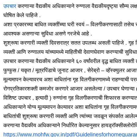
उपचार
करणाऱ्या वैद्यकीय अधिकाऱ्याने रुग्णाला वैद्यकीयदृष्ट्या सौम्य 
घोषित केले पाहिजे .
अशा प्रकारच्या बाधित व्यक्तींच्या घरी स्वयं – विलगीकरणासाठी तसेच स
आवश्यक असणाऱ्या सुविधा असणे गरजेचे आहे .
शुश्रूषा करणारी व्यक्ती दिवसरात्र सतत उपलब्ध असली पाहिजे . गृह वि
व्यक्ती आणि रुग्णालय यांच्यामध्ये माहितीची देवाणघेवाण करण्याची सुविध
उपचार करणाऱ्या वैद्यकीय अधिकाऱ्याने ६० वर्षांवरील वृद्ध बाधित व्यक्त
फुप्फुस / यकृत / मूत्रपिंडाचे जुनाट आजार , सेरेब्रो – व्हॅस्क्युलर आजा
मूल्यमापन केल्यावरच अशा बाधितांना गृह विलगीकरणामध्ये राहण्याची परव
रोगप्रतिकारशक्ती कमजोर करणारे आजार असलेल्या / उपचार घेणाऱ्या (
विशिष्ट उपचार , इत्यादी ) रुग्णांना गृह विलगीकरणाची शिफारस करण्या
अधिकाऱ्याने योग्य मूल्यमापन केल्यावर अशा बाधितांना गृह विलगीकरणामध
बाधितांची शुश्रूषा करणारी व्यक्ती आणि त्यांच्या जवळून संपर्कात आलेल्
करणाऱ्या वैद्यकीय अधिकाऱ्याने निर्धारित केल्यानुसार हायड्रॉक्सीक्लोर
https://www.mohfw.gov.in/pdf/Guidelinesforhomequaran