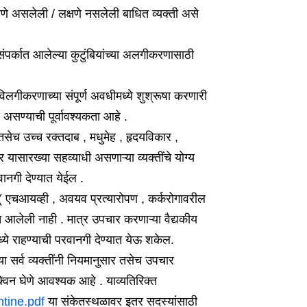
लक्षणे असलेली / लक्षणे नसलेली बाधित व्यक्ती असे
ंपर्कात आलेल्या कुटुंबियांच्या अलगीकरणासाठी
लगीकरणाच्या संपूर्ण अवधीमध्ये शुश्रूषा करणारी
ा असण्याची पूर्वावश्यकता आहे .
ी तसेच उच्च रक्तदाब , मधुमेह , हृदयविकार ,
र यासारख्या सहव्याधी असणाऱ्या व्यक्तींचे योग्य
ानगी देण्यात येईल .
 एचआयव्ही , अवयव प्रत्यारोपण , कर्करोगावरील
त आलेली नाही . मात्र उपचार करणाऱ्या वैद्यकीय
्ये राहण्याची परवानगी देण्यात येऊ शकेल.
या सर्व व्यक्तींनी नियमानुसार तसेच उपचार
ोक्विन घेणे आवश्यक आहे . याव्यतिरिक्त
tine.pdf
या संकेतस्थळावर इतर सदस्यांसाठी