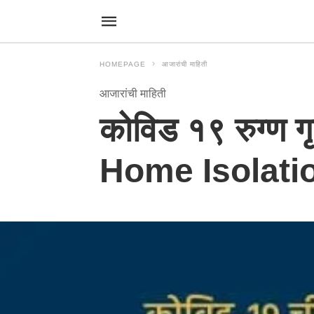
HOMEPAGE
आजारांची माहिती
आजारांची माहिती
कोविड १९ रुग्ण ग
Home Isolatio