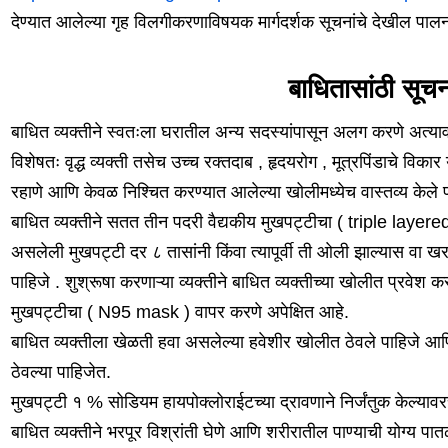
देण्यात आलेल्या गृह विलगीकरणाविषयक मार्गदर्शक सूचनांचे देखील पा
बाधितासांठी सूचन
बाधित व्यक्तीने स्वतःला घरातील अन्य सदस्यांपासून अलग करणे अत्याव
विशेषतः वृद्ध व्यक्ती तसेच उच्च रक्तदाब , हृदयरोग , मूत्रपिंडाचे विकार
रहाणे आणि केवळ निश्चित करण्यात आलेल्या खोलीमध्येच वास्तव्य केले प
बाधित व्यक्तीने सतत तीन पदरी वैद्यकीय मुखपट्टीचा ( triple layer
असलेली मुखपट्टी दर ८ तासांनी किंवा त्यापूर्वी ती ओली झाल्यास वा ख
पाहिजे . शुश्रूषा करणाऱ्या व्यक्तीने बाधित व्यक्तीच्या खोलीत प्रवेश 
मुखपट्टीचा ( N95 mask ) वापर करणे अपेक्षित आहे.
बाधित व्यक्तीला खेळती हवा असलेल्या हवेशीर खोलीत ठेवले पाहिजे आण
ठेवल्या पाहिजेत.
मुखपट्टी १ % सोडियम हायपोक्लोराईटच्या द्रावणाने निर्जंतुक केल्यावर
बाधित व्यक्तीने भरपूर विश्रांती घेणे आणि शरीरातील पाण्याची योग्य पात