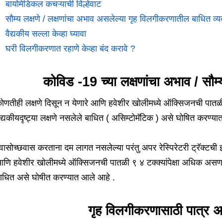
बायोमेडिकल कचऱ्याची विल्हेवाट
सौम्य लक्षणे / लक्षणांचा अभाव असलेल्या गृह विलगीकरणातील बाधित व्य
वैद्यकीय सल्ला केव्हा घ्यावा
घरी विलगीकरणात रहाणे केव्हा बंद करावे ?
कोविड -19 च्या लक्षणांचा अभाव / सौम्
ोणतीही लक्षणे दिसून न येणारे आणि हवेशीर खोलीमध्ये ऑक्सिजनची पातळी ९
ैद्यकीयदृष्ट्या लक्षणे नसलेले बाधित ( असिम्टोमॅटिक ) असे घोषित करण्य
्वासोच्छवास करताना दम लागत नसलेल्या परंतु अपर रेस्पिरेटरी ट्रॅक्टची 
णि हवेशीर खोलीमध्ये ऑक्सिजनची पातळी ९ ४ टक्क्यांपेक्षा अधिक असणाऱ्या 
ाधित असे घोषीत करण्यात आले आहे .
गृह विलगीकरणासाठी पात्र 