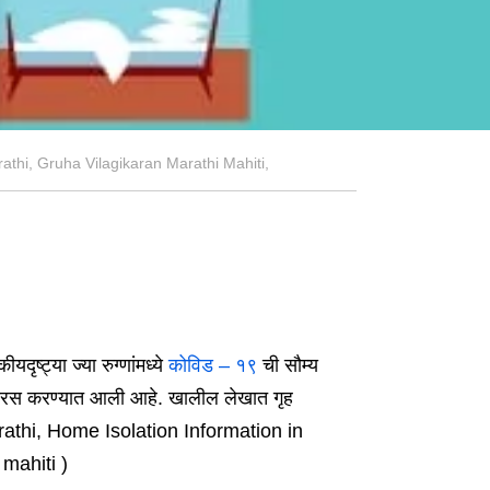
athi, Gruha Vilagikaran Marathi Mahiti,
दृष्ट्या ज्या रुग्णांमध्ये
कोविड – १९
ची सौम्य
िफारस करण्यात आली आहे. खालील लेखात गृह
arathi, Home Isolation Information in
mahiti )