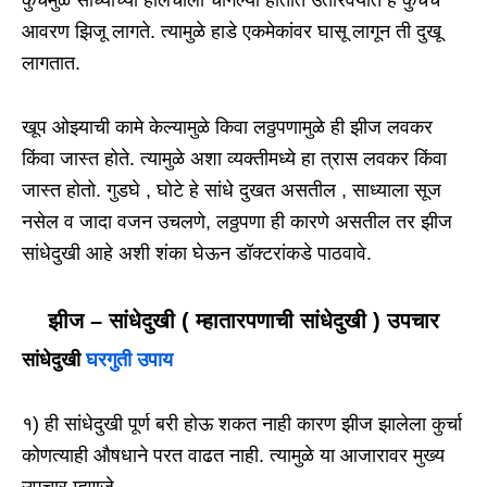
कुर्चेमुळे साध्यांच्या हालचाली चांगल्या होतात उतारवयात हे कुचेचे
आवरण झिजू लागते. त्यामुळे हाडे एकमेकांवर घासू लागून ती दुखू
लागतात.
खूप ओझ्याची कामे केल्यामुळे किवा लठ्ठपणामुळे ही झीज लवकर
किंवा जास्त होते. त्यामुळे अशा व्यक्तीमध्ये हा त्रास लवकर किंवा
जास्त होतो. गुडघे , घोटे हे सांधे दुखत असतील , साध्याला सूज
नसेल व जादा वजन उचलणे, लठ्ठपणा ही कारणे असतील तर झीज
सांधेदुखी आहे अशी शंका घेऊन डॉक्टरांकडे पाठवावे.
झीज – सांधेदुखी ( म्हातारपणाची सांधेदुखी ) उपचार
सांधेदुखी
घरगुती उपाय
१) ही सांधेदुखी पूर्ण बरी होऊ शकत नाही कारण झीज झालेला कुर्चा
कोणत्याही औषधाने परत वाढत नाही. त्यामुळे या आजारावर मुख्य