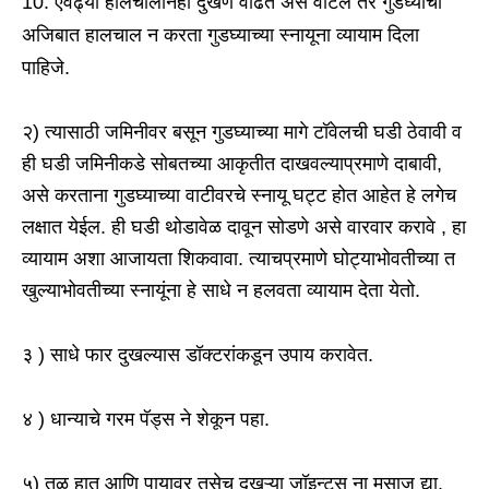
एवढ्या हालचालीनेही दुखणे वाढते असे वाटले तर गुडघ्याची
अजिबात हालचाल न करता गुडघ्याच्या स्नायूना व्यायाम दिला
पाहिजे.
२) त्यासाठी जमिनीवर बसून गुडघ्याच्या मागे टॉवेलची घडी ठेवावी व
ही घडी जमिनीकडे सोबतच्या आकृतीत दाखवल्याप्रमाणे दाबावी,
असे करताना गुडघ्याच्या वाटीवरचे स्नायू घट्ट होत आहेत हे लगेच
लक्षात येईल. ही घडी थोडावेळ दावून सोडणे असे वारवार करावे , हा
व्यायाम अशा आजायता शिकवावा. त्याचप्रमाणे घोट्याभोवतीच्या त
खुल्याभोवतीच्या स्नायूंना हे साधे न हलवता व्यायाम देता येतो.
३ ) साधे फार दुखल्यास डॉक्टरांकडून उपाय करावेत.
४ ) धान्याचे गरम पॅड्स ने शेकून पहा.
५) तळ हात आणि पायावर तसेच दुखऱ्या जॉइन्ट्स ना मसाज द्या.