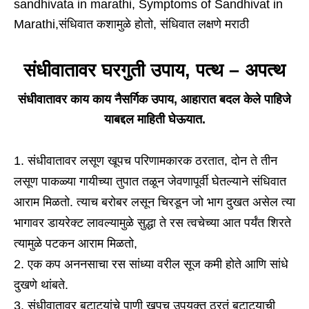
sandhivata in marathi, Symptoms of Sandhivat in
Marathi,संधिवात कशामुळे होतो, संधिवात लक्षणे मराठी
संधीवातावर घरगुती उपाय, पत्थ – अपत्थ
संधीवातावर काय काय नैसर्गिक उपाय, आहारात बदल केले पाहिजे
याबद्दल माहिती घेऊयात.
संधीवातावर लसूण खूपच परिणामकारक ठरतात, दोन ते तीन
लसूण पाकळ्या गायीच्या तुपात तळून जेवणापूर्वी घेतल्याने संधिवात
आराम मिळतो. त्याच बरोबर लसून चिरडून जो भाग दुखत असेल त्या
भागावर डायरेक्ट लावल्यामुळे सुद्धा ते रस त्वचेच्या आत पर्यंत शिरते
त्यामुळे पटकन आराम मिळतो,
एक कप अननसाचा रस सांध्या वरील सूज कमी होते आणि सांधे
दुखणे थांबते.
संधीवातावर बटाट्यांचे पाणी खुपच उपयुक्त ठरतं बटाट्याची