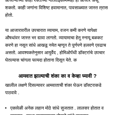
आजाऱ्याच्या काही रक्ताच्या नातेवाईकामध्येही हा आजार असू
शकतो. काही जणांना विशिष्ट हवामानात, पावसाळ्यात जास्त त्रास
होतो.
या आजारावरील उपचारात व्यायाम, वजन कमी करणे यापेक्षा
औषधांवर जास्त भर द्यावा लागतो. व्यायामाचा हेतु स्नायू बळकट
करणे हा नसून सांधे आखडू नयेत म्हणून ते पूर्णपणे हलवणे एवढाच
असतो. आवश्यकतेनुसार आयुर्वेद , होमिओपॅथी डॉक्टरांचे उपचार
घेतल्यास चांगला फायदा होताना दिसून येते. क
आमवात
झाल्याची शंका का व केव्हा घ्यावी ?
खालील लक्षणे दिसल्यावर आमवाताची शंका घेऊन डॉक्टराकडे
पाठवावे .
एकावेळी अनेक लहान मोठे सांधे सुजतात . लालसर होतात व