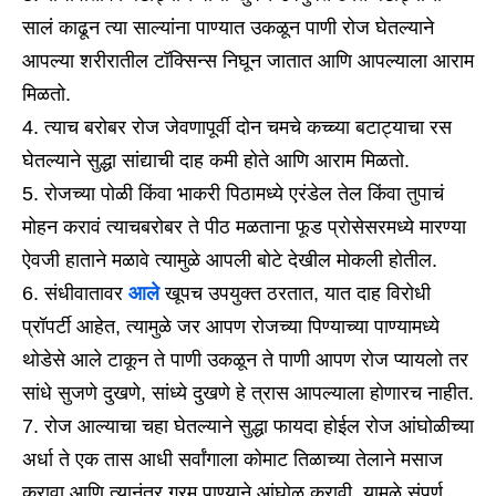
सालं काढून त्या साल्यांना पाण्यात उकळून पाणी रोज घेतल्याने
आपल्या शरीरातील टॉक्सिन्स निघून जातात आणि आपल्याला आराम
मिळतो.
त्याच बरोबर रोज जेवणापूर्वी दोन चमचे कच्च्या बटाट्याचा रस
घेतल्याने सुद्धा सांद्याची दाह कमी होते आणि आराम मिळतो.
रोजच्या पोळी किंवा भाकरी पिठामध्ये एरंडेल तेल किंवा तुपाचं
मोहन करावं त्याचबरोबर ते पीठ मळताना फूड प्रोसेसरमध्ये मारण्या
ऐवजी हाताने मळावे त्यामुळे आपली बोटे देखील मोकली होतील.
संधीवातावर
आले
खूपच उपयुक्त ठरतात, यात दाह विरोधी
प्रॉपर्टी आहेत, त्यामुळे जर आपण रोजच्या पिण्याच्या पाण्यामध्ये
थोडेसे आले टाकून ते पाणी उकळून ते पाणी आपण रोज प्यायलो तर
सांधे सुजणे दुखणे, सांध्ये दुखणे हे त्रास आपल्याला होणारच नाहीत.
रोज आल्याचा चहा घेतल्याने सुद्धा फायदा होईल रोज आंघोळीच्या
अर्धा ते एक तास आधी सर्वांगाला कोमाट तिळाच्या तेलाने मसाज
करावा आणि त्यानंतर गरम पाण्याने आंघोळ करावी, यामुळे संपूर्ण