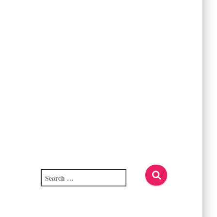
S
e
a
r
c