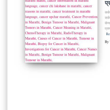
प
कर्क
कर्
कॅन्
प्रश
Re
By