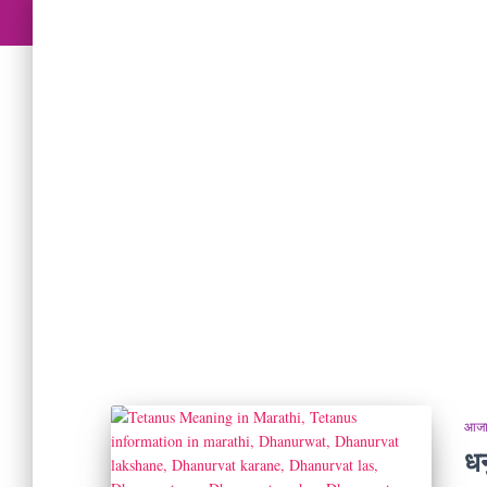
आजार
धन