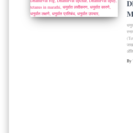
D
M
धनुर
स्ना
(Te
जखम
अ‍ॅक
By