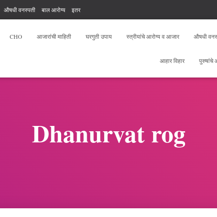
औषधी वनस्पती
बाल आरोग्य
इतर
, योगा, फिटनेस
आरोग्य सेवक फ्री टेस्ट
CHO
आजारांची माहिती
घरगुती उपाय
स्त्रीयांचे आरोग्य व आजार
औषधी वनस
आहार विहार
पुरुषांचे
Dhanurvat rog