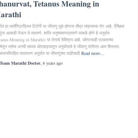
hanurvat, Tetanus Meaning in
arathi
्वात हा क्लॉस्ट्रिडियम टिटॅनी या जीवाणू मूळे होणारा तीव्र संक्रामक रोग आहे. ऐच्छिक
यूंना आकडी येऊन ते ताठरणे, शरीर धनुष्यबाणाप्रमाणे वाकडे होणे हे धनुर्वात
tanus Meaning in Marathi) या रोगाचे वैशिष्ट्य आहे. कोणत्याही प्रकारच्या
ेतून तसेच अगदी साध्या ओरखड्यातून धनुर्वाताचे हे जीवाणू शरीरात आत शिरतात.
्सिजनविरहित वातावरण धनुर्वात या जीवाणूंच्या वाढीसाठी
Read more…
Team Marathi Doctor
,
6 years
ago