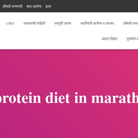
औषधी वनस्पती
बाल आरोग्य
इतर
, योगा, फिटनेस
आरोग्य सेवक फ्री टेस्ट
CHO
आजारांची माहिती
घरगुती उपाय
स्त्रीयांचे आरोग्य व आजार
औषधी वनस
आहार विहार
पुरुषांचे
protein diet in marath