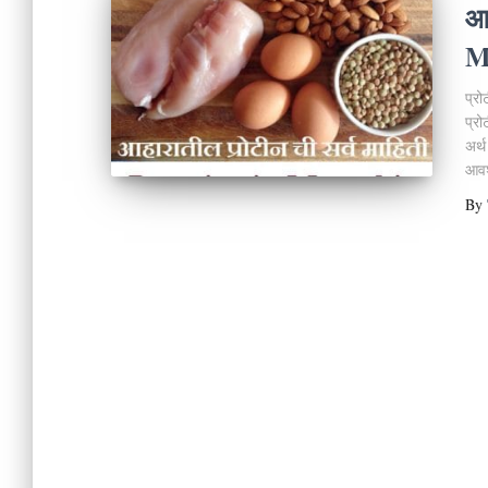
आह
M
प्र
प्रो
अर्थ
आवश
By