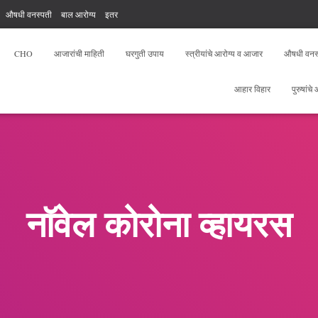
औषधी वनस्पती
बाल आरोग्य
इतर
, योगा, फिटनेस
आरोग्य सेवक फ्री टेस्ट
CHO
आजारांची माहिती
घरगुती उपाय
स्त्रीयांचे आरोग्य व आजार
औषधी वनस
आहार विहार
पुरुषांचे
नॉवेल कोरोना व्हायरस