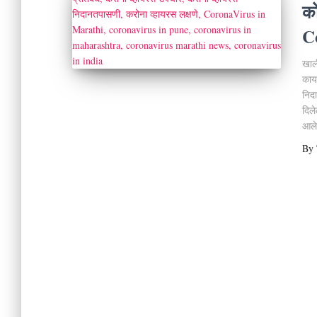
को
C
खाल
काय 
निदा
दिल
आले
By