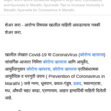
and Ayurveda in Marathi, Ayurvedic Tips to Increase Immunity in
Marathi, Ayurveda for Coronavirus in Marathi,
शेअर करा - आरोग्य विषयक खालील माहिती आवडल्यास नक्की
शेअर करा.
खालील लेखात Covid-19 या CoronaVirus (
कोरोना व्हायरस
)
सांसर्गिक आजारा निमित्त
कोरोना व्हायरस
आणि आयुर्वेद,
आयुर्वेदानुसार
कोरोना व्हायरस
,
कोरोना व्हायरस
प्रतिबंधात्मक
आयुर्वेदिक व घरगुती उपाय ( Prevention of Coronavirus in
Marathi ) जसे नस्य, धूमपान, कवल-गंडुष,
हळद
, च्यवनप्राश,
मध, औषधी चहा/ काढा, प्राणायाम, आहार इत्यादिंंची माहिती दिलेली
आहे.