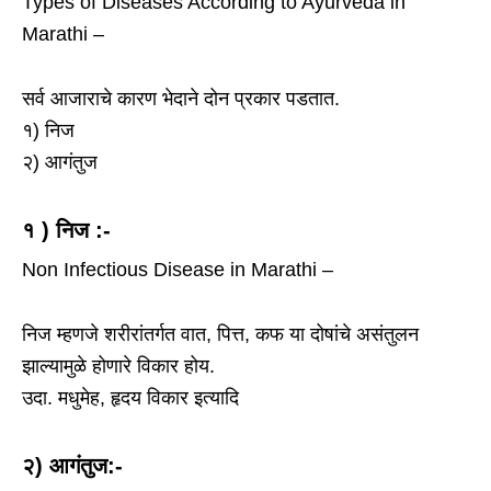
Types of Diseases According to Ayurveda in
Marathi –
सर्व आजाराचे कारण भेदाने दोन प्रकार पडतात.
१) निज
२) आगंतुज
१ ) निज :-
Non Infectious Disease in Marathi –
निज म्हणजे शरीरांतर्गत वात, पित्त, कफ या दोषांचे असंतुलन
झाल्यामुळे होणारे विकार होय.
उदा. मधुमेह, हृदय विकार इत्यादि
२) आगंतुज:-