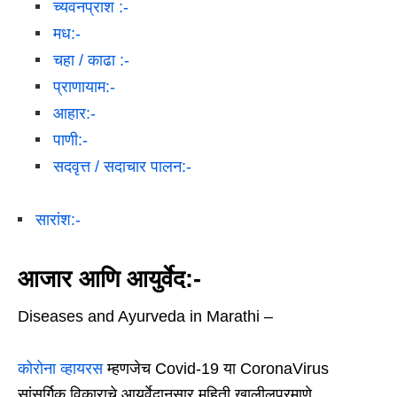
च्यवनप्राश :-
मध:-
चहा / काढा :-
प्राणायाम:-
आहार:-
पाणी:-
सदवृत्त / सदाचार पालन:-
सारांश:-
आजार आणि आयुर्वेद:-
Diseases and Ayurveda in Marathi –
कोरोना व्हायरस
म्हणजेच Covid-19 या CoronaVirus
सांसर्गिक विकाराचे आयुर्वेदानुसार महिती खालीलप्रमाणे