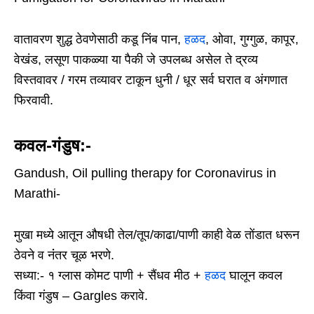
वातावरण शुद्ध ठेवणेसाठी कडू निंब पान,
हळद
, ओवा, गुग्गुळ, कापूर,
वेखंड, लसूण पाकळ्या या पैकी जे उपलब्ध असेल ते द्रव्य
विस्तवावर / गरम तव्यावर टाकून धुनी / धूर सर्व घरात व अंगणात
फिरवावी.
कवल-गंडुष:-
Gandush, Oil pulling therapy for Coronavirus in
Marathi-
मुखा मध्ये आतून औषधी तेल/तूप/काढा/पाणी काही वेळ तोंडात धरून
ठेवने व नंंतर चूळ भरणे.
सध्या:- १ ग्लास कोमट पाणी + सैंधव मीठ +
हळद
घालून कवल
किंवा गंडुष – Gargles करावे.