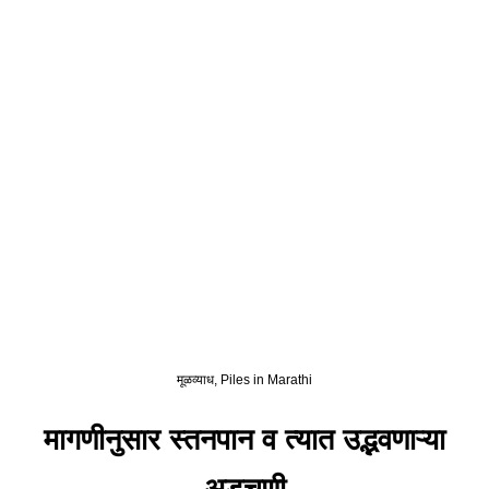
मूळव्याध, Piles in Marathi
मागणीनुसार स्तनपान व त्यात उद्भवणाऱ्या
अडचणी