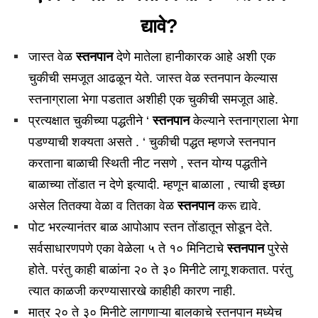
द्यावे?
जास्त वेळ
स्तनपान
देणे मातेला हानीकारक आहे अशी एक
चुकीची समजूत आढळून येते. जास्त वेळ स्तनपान केल्यास
स्तनाग्राला भेगा पडतात अशीही एक चुकीची समजूत आहे.
प्रत्यक्षात चुकीच्या पद्धतीने ‘
स्तनपान
केल्याने स्तनाग्राला भेगा
पडण्याची शक्यता असते . ‘ चुकीची पद्धत म्हणजे स्तनपान
करताना बाळाची स्थिती नीट नसणे , स्तन योग्य पद्धतीने
बाळाच्या तोंडात न देणे इत्यादी. म्हणून बाळाला , त्याची इच्छा
असेल तितक्या वेळा व तितका वेळ
स्तनपान
करू द्यावे.
पोट भरल्यानंतर बाळ आपोआप स्तन तोंडातून सोडून देते.
सर्वसाधारणपणे एका वेळेला ५ ते १० मिनिटाचे
स्तनपान
पुरेसे
होते. परंतु काही बाळांना २० ते ३० मिनीटे लागू शकतात. परंतु
त्यात काळजी करण्यासारखे काहीही कारण नाही.
मात्र २० ते ३० मिनीटे लागणाऱ्या बालकाचे स्तनपान मध्येच