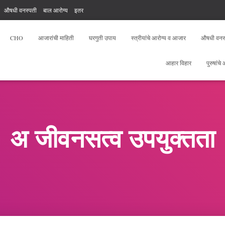
औषधी वनस्पती
बाल आरोग्य
इतर
, योगा, फिटनेस
आरोग्य सेवक फ्री टेस्ट
CHO
आजारांची माहिती
घरगुती उपाय
स्त्रीयांचे आरोग्य व आजार
औषधी वनस
आहार विहार
पुरुषांचे
अ जीवनसत्व उपयुक्तता