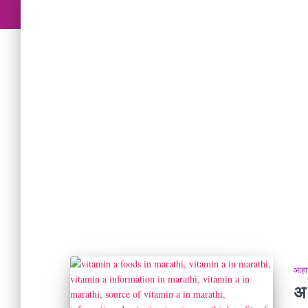
आहार
अ 