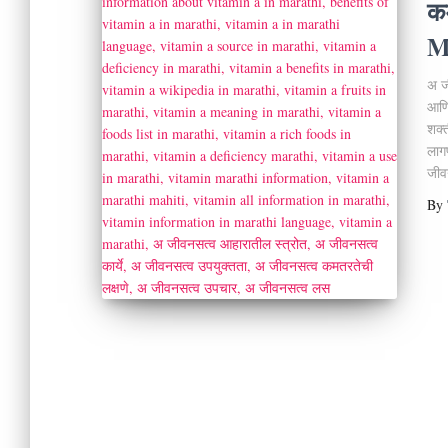
कम
M
अ जी
आणि
शक्
लाग
जीव
By