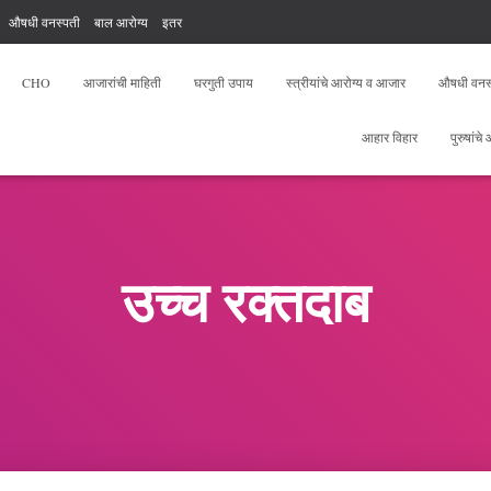
औषधी वनस्पती
बाल आरोग्य
इतर
, योगा, फिटनेस
आरोग्य सेवक फ्री टेस्ट
CHO
आजारांची माहिती
घरगुती उपाय
स्त्रीयांचे आरोग्य व आजार
औषधी वनस
आहार विहार
पुरुषांचे
उच्च रक्तदाब