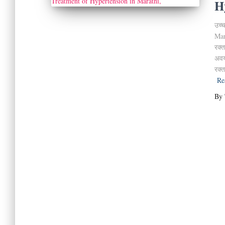
H
उच्
Mar
रक्त
अवयव
रक्त
Re
By