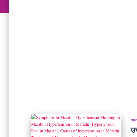
आजार
उच