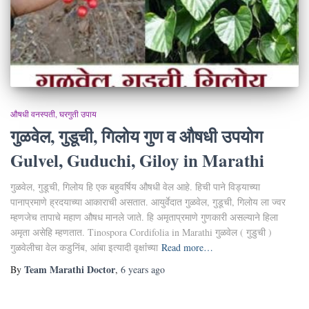
औषधी वनस्पती
घरगुती उपाय
गुळवेल, गुडूची, गिलोय गुण व औषधी उपयोग
Gulvel, Guduchi, Giloy in Marathi
गुळवेल, गुडूची, गिलोय हि एक बहुवर्षिय औषधी वेल आहे. हिची पाने विड्याच्या
पानाप्रमाणे ह्रदयाच्या आकाराची असतात. आयुर्वेदात गुळवेल, गुडूची, गिलोय ला ज्वर
म्हणजेच तापाचे महाण औषध मानले जाते. हि अमृताप्रमाणे गुणकारी असल्याने हिला
अमृता असेहि म्हणतात. Tinospora Cordifolia in Marathi गुळवेल ( गुडुची )
गुळवेलीचा वेल कडुनिंब, आंबा इत्यादी वृक्षांंच्या
Read more…
Team Marathi Doctor
By
,
6 years
ago