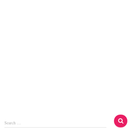
S
Search …
e